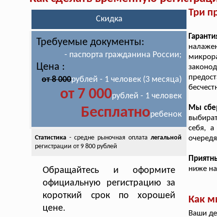
Три п
Скидка
Гарант
Требуемые документы:
налаже
- паспорта гражданина России;
микрор
Цена :
законо
предос
от 8 000
рублей - 1 человек (3 месяца)
бесчест
от 7 000
рублей - 1 человек
Мы сбе
Бесплатно
ребенок
выбират
себя, 
Статистика
- средне рыночная оплата
легальной
очередя
регистрации от 9 800 рублей
Приятн
ниже на
Обращайтесь и оформите
официальную регистрацию за
короткий срок по хорошей
Как м
цене.
Ваши де