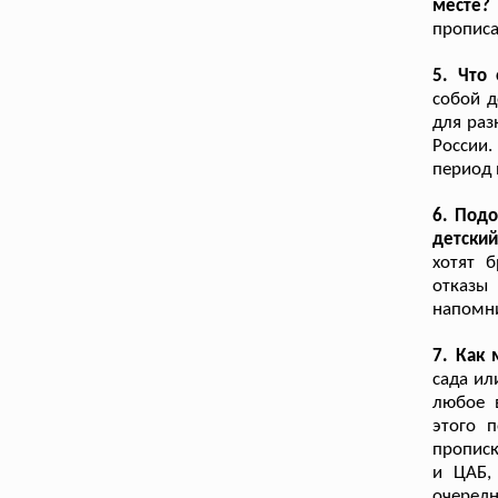
месте?
прописа
5. Что
собой д
для раз
России.
период 
6. Подо
детский
хотят 
отказы 
напомни
7. Как
сада ил
любое 
этого 
прописк
и ЦАБ,
очеред