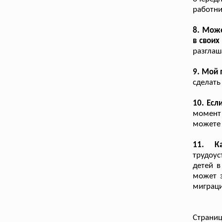
работн
8. Може
в своих
разглаш
9. Мой 
сделать
10. Есл
момент 
можете 
11. К
трудоус
детей в
может з
миграци
Страниц