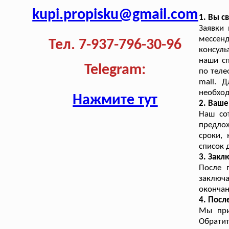
kupi.propisku@gmail.com
1. Вы с
Заявки
мессен
Тел. 7-937-796-30-96
консуль
наши сп
Telegram:
по теле
mail. 
необход
Нажмите тут
2. Ваш
Наш со
предло
сроки, 
список 
3. Закл
После 
заключа
окончан
4. Посл
Мы при
Обратит