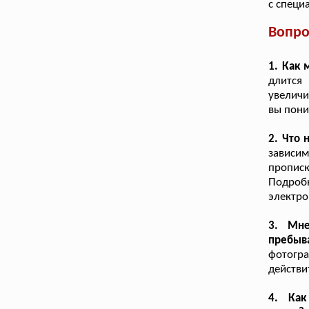
с специ
Вопро
1. Как
длится
увеличи
вы пони
2. Что 
зависим
пропис
Подроб
электро
3. Мне
пребыв
фотогра
действи
4. Как